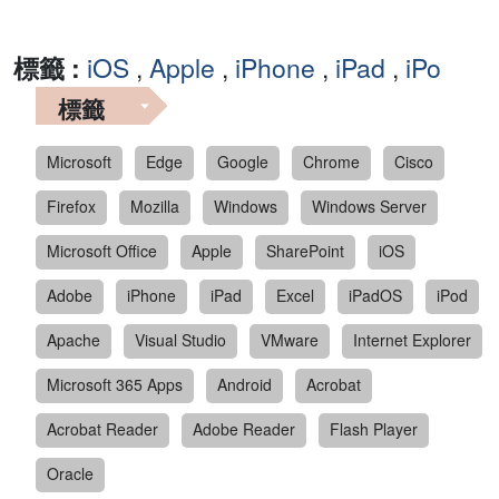
標籤 :
iOS
,
Apple
,
iPhone
,
iPad
,
iPo
標籤
Microsoft
Edge
Google
Chrome
Cisco
Firefox
Mozilla
Windows
Windows Server
Microsoft Office
Apple
SharePoint
iOS
Adobe
iPhone
iPad
Excel
iPadOS
iPod
Apache
Visual Studio
VMware
Internet Explorer
Microsoft 365 Apps
Android
Acrobat
Acrobat Reader
Adobe Reader
Flash Player
Oracle