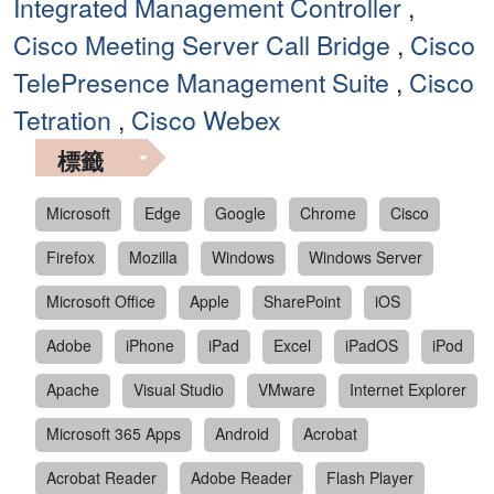
Integrated Management Controller
,
Cisco Meeting Server Call Bridge
,
Cisco
TelePresence Management Suite
,
Cisco
Tetration
,
Cisco Webex
標籤
Microsoft
Edge
Google
Chrome
Cisco
Firefox
Mozilla
Windows
Windows Server
Microsoft Office
Apple
SharePoint
iOS
Adobe
iPhone
iPad
Excel
iPadOS
iPod
Apache
Visual Studio
VMware
Internet Explorer
Microsoft 365 Apps
Android
Acrobat
Acrobat Reader
Adobe Reader
Flash Player