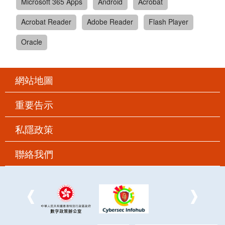
Microsoft 365 Apps
Android
Acrobat
Acrobat Reader
Adobe Reader
Flash Player
Oracle
網站地圖
重要告示
私隱政策
聯絡我們