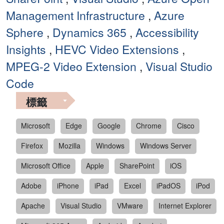
Management Infrastructure
,
Azure
Sphere
,
Dynamics 365
,
Accessibility
Insights
,
HEVC Video Extensions
,
MPEG-2 Video Extension
,
Visual Studio
Code
標籤
Microsoft
Edge
Google
Chrome
Cisco
Firefox
Mozilla
Windows
Windows Server
Microsoft Office
Apple
SharePoint
iOS
Adobe
iPhone
iPad
Excel
iPadOS
iPod
Apache
Visual Studio
VMware
Internet Explorer