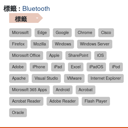
標籤 :
Bluetooth
標籤
Microsoft
Edge
Google
Chrome
Cisco
Firefox
Mozilla
Windows
Windows Server
Microsoft Office
Apple
SharePoint
iOS
Adobe
iPhone
iPad
Excel
iPadOS
iPod
Apache
Visual Studio
VMware
Internet Explorer
Microsoft 365 Apps
Android
Acrobat
Acrobat Reader
Adobe Reader
Flash Player
Oracle