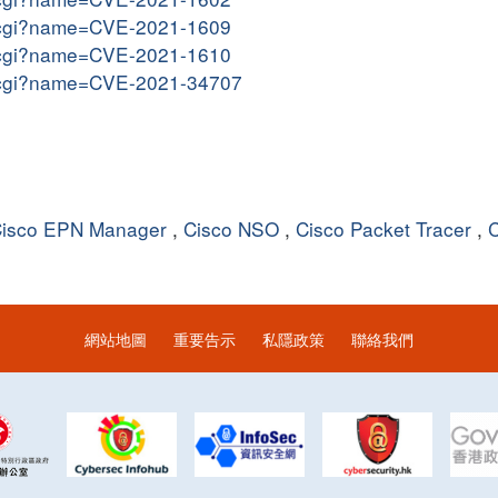
me.cgi?name=CVE-2021-1609
me.cgi?name=CVE-2021-1610
me.cgi?name=CVE-2021-34707
isco EPN Manager
,
Cisco NSO
,
Cisco Packet Tracer
,
C
網站地圖
重要告示
私隱政策
聯絡我們