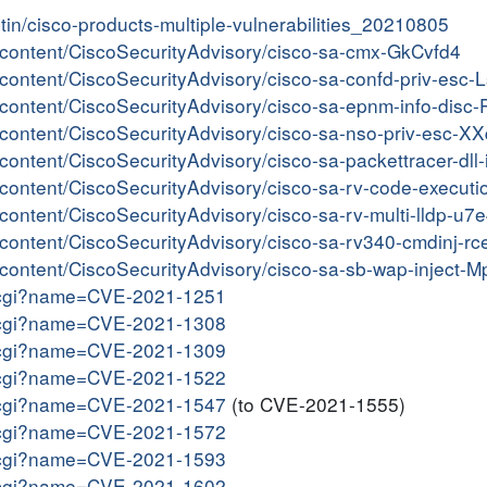
etin/cisco-products-multiple-vulnerabilities_20210805
er/content/CiscoSecurityAdvisory/cisco-sa-cmx-GkCvfd4
er/content/CiscoSecurityAdvisory/cisco-sa-confd-priv-esc
er/content/CiscoSecurityAdvisory/cisco-sa-epnm-info-disc
er/content/CiscoSecurityAdvisory/cisco-sa-nso-priv-esc-X
r/content/CiscoSecurityAdvisory/cisco-sa-packettracer-dl
er/content/CiscoSecurityAdvisory/cisco-sa-rv-code-execut
r/content/CiscoSecurityAdvisory/cisco-sa-rv-multi-lldp-u
er/content/CiscoSecurityAdvisory/cisco-sa-rv340-cmdinj-
er/content/CiscoSecurityAdvisory/cisco-sa-sb-wap-inject
me.cgi?name=CVE-2021-1251
me.cgi?name=CVE-2021-1308
me.cgi?name=CVE-2021-1309
me.cgi?name=CVE-2021-1522
me.cgi?name=CVE-2021-1547
(to CVE-2021-1555)
me.cgi?name=CVE-2021-1572
me.cgi?name=CVE-2021-1593
me.cgi?name=CVE-2021-1602