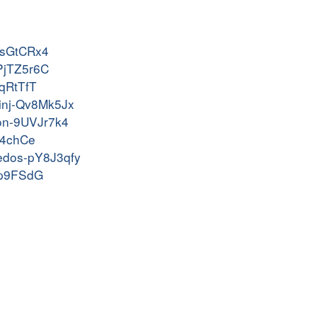
-LsGtCRx4
-PjTZ5r6C
XqRtTfT
l-inj-Qv8Mk5Jx
ion-9UVJr7k4
7e4chCe
rcedos-pY8J3qfy
-Mp9FSdG