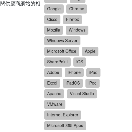
請參閱供應商網站的相
Google
Chrome
Cisco
Firefox
Mozilla
Windows
Windows Server
Microsoft Office
Apple
SharePoint
iOS
Adobe
iPhone
iPad
Excel
iPadOS
iPod
Apache
Visual Studio
VMware
Internet Explorer
Microsoft 365 Apps