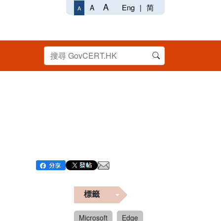
A
Eng
|
简
A
A
標籤
Microsoft
Edge