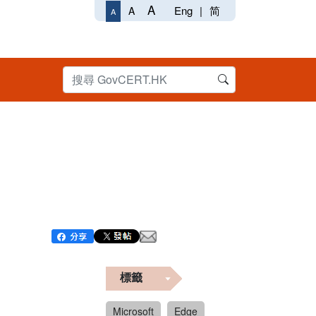
A
Eng
|
简
A
A
標籤
Microsoft
Edge