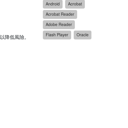
Android
Acrobat
Acrobat Reader
Adobe Reader
Flash Player
Oracle
以降低風險。