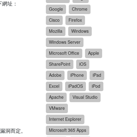
下網址：
Google
Chrome
Cisco
Firefox
Mozilla
Windows
Windows Server
Microsoft Office
Apple
SharePoint
iOS
Adobe
iPhone
iPad
Excel
iPadOS
iPod
Apache
Visual Studio
VMware
Internet Explorer
漏洞而定。
Microsoft 365 Apps