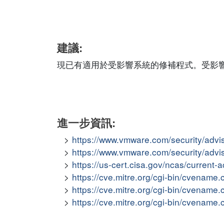
建議:
現已有適用於受影響系統的修補程式。受影
進一步資訊:
https://www.vmware.com/security/adv
https://www.vmware.com/security/adv
https://us-cert.cisa.gov/ncas/current-
https://cve.mitre.org/cgi-bin/cvena
https://cve.mitre.org/cgi-bin/cvena
https://cve.mitre.org/cgi-bin/cvena