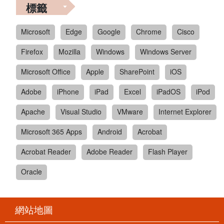
標籤
Microsoft
Edge
Google
Chrome
Cisco
Firefox
Mozilla
Windows
Windows Server
Microsoft Office
Apple
SharePoint
iOS
Adobe
iPhone
iPad
Excel
iPadOS
iPod
Apache
Visual Studio
VMware
Internet Explorer
Microsoft 365 Apps
Android
Acrobat
Acrobat Reader
Adobe Reader
Flash Player
Oracle
網站地圖