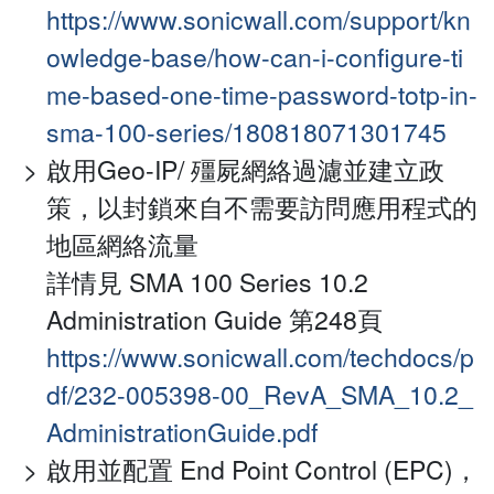
https://www.sonicwall.com/support/kn
owledge-base/how-can-i-configure-ti
me-based-one-time-password-totp-in-
sma-100-series/180818071301745
啟用Geo-IP/ 殭屍網絡過濾並建立政
策，以封鎖來自不需要訪問應用程式的
地區網絡流量
詳情見 SMA 100 Series 10.2
Administration Guide 第248頁
https://www.sonicwall.com/techdocs/p
df/232-005398-00_RevA_SMA_10.2_
AdministrationGuide.pdf
啟用並配置 End Point Control (EPC)，