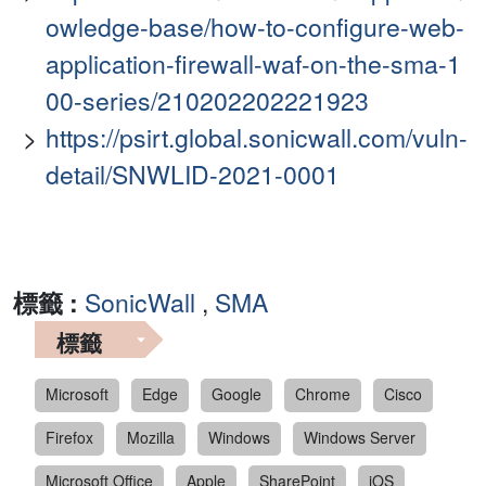
owledge-base/how-to-configure-web-
application-firewall-waf-on-the-sma-1
00-series/210202202221923
https://psirt.global.sonicwall.com/vuln-
detail/SNWLID-2021-0001
標籤 :
SonicWall
,
SMA
標籤
Microsoft
Edge
Google
Chrome
Cisco
Firefox
Mozilla
Windows
Windows Server
Microsoft Office
Apple
SharePoint
iOS