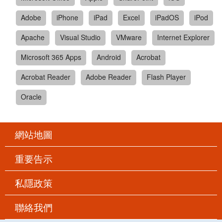
Adobe
iPhone
iPad
Excel
iPadOS
iPod
Apache
Visual Studio
VMware
Internet Explorer
Microsoft 365 Apps
Android
Acrobat
Acrobat Reader
Adobe Reader
Flash Player
Oracle
網站地圖
重要告示
私隱政策
聯絡我們