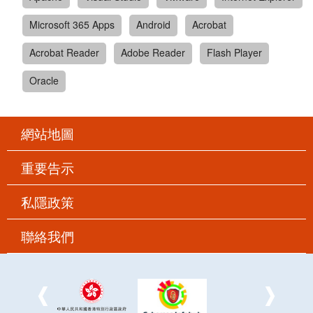
Microsoft 365 Apps
Android
Acrobat
Acrobat Reader
Adobe Reader
Flash Player
Oracle
網站地圖
重要告示
私隱政策
聯絡我們