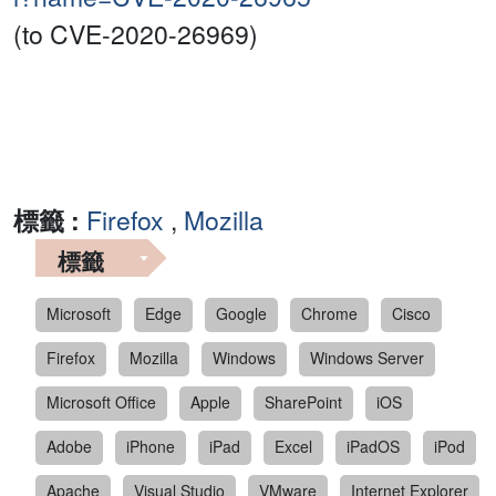
(to CVE-2020-26969)
標籤 :
Firefox
,
Mozilla
標籤
Microsoft
Edge
Google
Chrome
Cisco
Firefox
Mozilla
Windows
Windows Server
Microsoft Office
Apple
SharePoint
iOS
Adobe
iPhone
iPad
Excel
iPadOS
iPod
Apache
Visual Studio
VMware
Internet Explorer