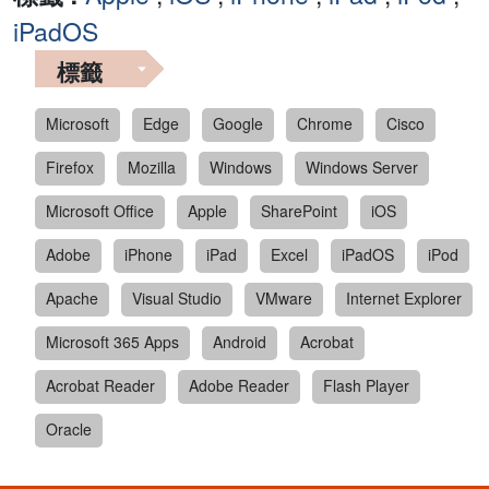
iPadOS
標籤
Microsoft
Edge
Google
Chrome
Cisco
Firefox
Mozilla
Windows
Windows Server
Microsoft Office
Apple
SharePoint
iOS
Adobe
iPhone
iPad
Excel
iPadOS
iPod
Apache
Visual Studio
VMware
Internet Explorer
Microsoft 365 Apps
Android
Acrobat
Acrobat Reader
Adobe Reader
Flash Player
Oracle