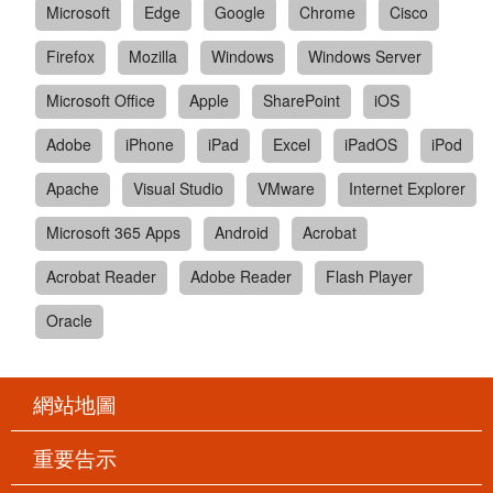
Microsoft
Edge
Google
Chrome
Cisco
Firefox
Mozilla
Windows
Windows Server
Microsoft Office
Apple
SharePoint
iOS
Adobe
iPhone
iPad
Excel
iPadOS
iPod
Apache
Visual Studio
VMware
Internet Explorer
Microsoft 365 Apps
Android
Acrobat
Acrobat Reader
Adobe Reader
Flash Player
Oracle
網站地圖
重要告示