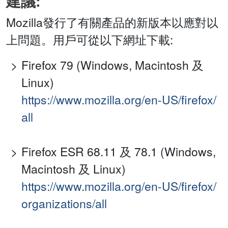
建議:
Mozilla發行了有關產品的新版本以應對以
上問題。用戶可從以下網址下載:
Firefox 79 (Windows, Macintosh 及
Linux)
https://www.mozilla.org/en-US/firefox/
all
Firefox ESR 68.11 及 78.1 (Windows,
Macintosh 及 Linux)
https://www.mozilla.org/en-US/firefox/
organizations/all