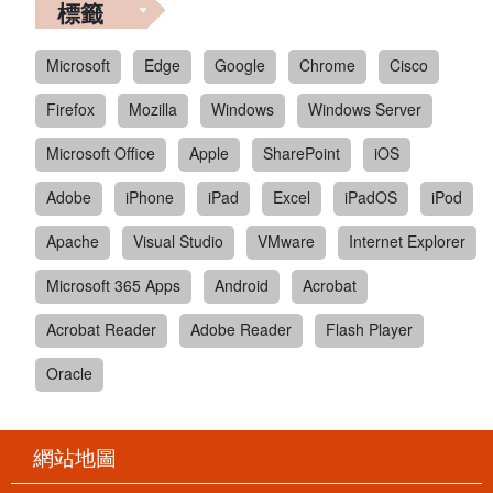
標籤
Microsoft
Edge
Google
Chrome
Cisco
Firefox
Mozilla
Windows
Windows Server
Microsoft Office
Apple
SharePoint
iOS
Adobe
iPhone
iPad
Excel
iPadOS
iPod
Apache
Visual Studio
VMware
Internet Explorer
Microsoft 365 Apps
Android
Acrobat
Acrobat Reader
Adobe Reader
Flash Player
Oracle
網站地圖