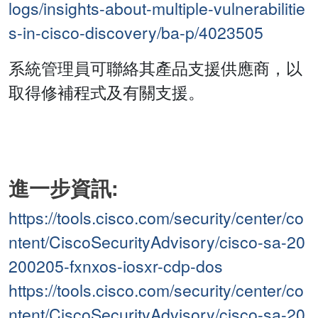
logs/insights-about-multiple-vulnerabilitie
s-in-cisco-discovery/ba-p/4023505
系統管理員可聯絡其產品支援供應商，以
取得修補程式及有關支援。
進一步資訊:
https://tools.cisco.com/security/center/co
ntent/CiscoSecurityAdvisory/cisco-sa-20
200205-fxnxos-iosxr-cdp-dos
https://tools.cisco.com/security/center/co
ntent/CiscoSecurityAdvisory/cisco-sa-20