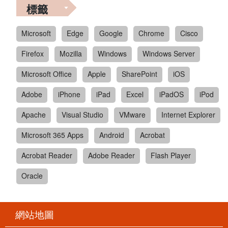
標籤
Microsoft
Edge
Google
Chrome
Cisco
Firefox
Mozilla
Windows
Windows Server
Microsoft Office
Apple
SharePoint
iOS
Adobe
iPhone
iPad
Excel
iPadOS
iPod
Apache
Visual Studio
VMware
Internet Explorer
Microsoft 365 Apps
Android
Acrobat
Acrobat Reader
Adobe Reader
Flash Player
Oracle
網站地圖