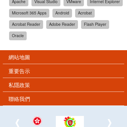
Apache
Visual Studio
VMware
Internet Explorer
Microsoft 365 Apps
Android
Acrobat
Acrobat Reader
Adobe Reader
Flash Player
Oracle
網站地圖
重要告示
私隱政策
聯絡我們