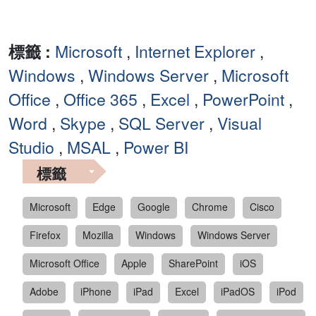
標籤 :
Microsoft
,
Internet Explorer
,
Windows
,
Windows Server
,
Microsoft
Office
,
Office 365
,
Excel
,
PowerPoint
,
Word
,
Skype
,
SQL Server
,
Visual
Studio
,
MSAL
,
Power BI
標籤
Microsoft
Edge
Google
Chrome
Cisco
Firefox
Mozilla
Windows
Windows Server
Microsoft Office
Apple
SharePoint
iOS
Adobe
iPhone
iPad
Excel
iPadOS
iPod