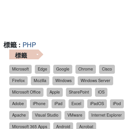
標籤 :
PHP
標籤
Microsoft
Edge
Google
Chrome
Cisco
Firefox
Mozilla
Windows
Windows Server
Microsoft Office
Apple
SharePoint
iOS
Adobe
iPhone
iPad
Excel
iPadOS
iPod
Apache
Visual Studio
VMware
Internet Explorer
Microsoft 365 Apps
Android
Acrobat