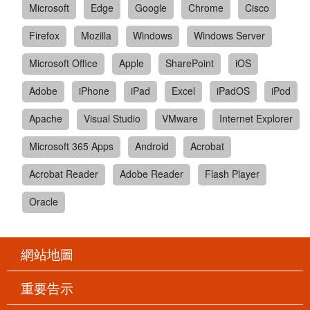
Microsoft
Edge
Google
Chrome
Cisco
Firefox
Mozilla
Windows
Windows Server
Microsoft Office
Apple
SharePoint
iOS
Adobe
iPhone
iPad
Excel
iPadOS
iPod
Apache
Visual Studio
VMware
Internet Explorer
Microsoft 365 Apps
Android
Acrobat
Acrobat Reader
Adobe Reader
Flash Player
Oracle
網站地圖
重要告示