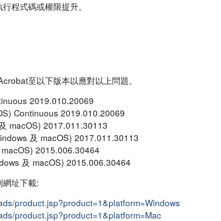
執行程式碼或權限提升。
 Acrobat至以下版本以應對以上問題。
inuous 2019.010.20069
S) Continuous 2019.010.20069
s 及 macOS) 2017.011.30113
(Windows 及 macOS) 2017.011.30113
及 macOS) 2015.006.30464
indows 及 macOS) 2015.006.30464
網址下載:
oads/product.jsp?product=1&platform=Windows
ads/product.jsp?product=1&platform=Mac