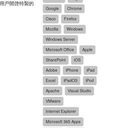
目標用戶開啓特製的
Google
Chrome
Cisco
Firefox
Mozilla
Windows
Windows Server
Microsoft Office
Apple
SharePoint
iOS
Adobe
iPhone
iPad
Excel
iPadOS
iPod
Apache
Visual Studio
VMware
Internet Explorer
Microsoft 365 Apps