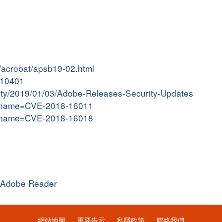
s/acrobat/apsb19-02.html
9010401
ivity/2019/01/03/Adobe-Releases-Security-Updates
gi?name=CVE-2018-16011
gi?name=CVE-2018-16018
Adobe Reader
網站地圖
重要告示
私隱政策
聯絡我們