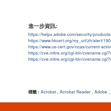
進一步資訊:
https://helpx.adobe.com/security/product
https://www.hkcert.org/my_url/zh/alert/1
https://www.us-cert.gov/ncas/current-act
https://cve.mitre.org/cgi-bin/cvename.c
https://cve.mitre.org/cgi-bin/cvename.c
Acrobat
,
Acrobat Reader
,
Adobe
,
標籤 :