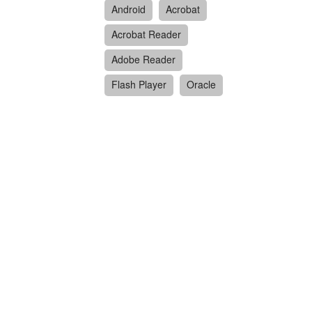
Android
Acrobat
Acrobat Reader
Adobe Reader
Flash Player
Oracle