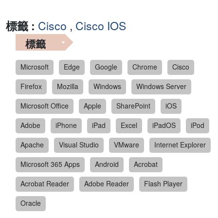
標籤 :
Cisco
,
Cisco IOS
標籤
Microsoft
Edge
Google
Chrome
Cisco
Firefox
Mozilla
Windows
Windows Server
Microsoft Office
Apple
SharePoint
iOS
Adobe
iPhone
iPad
Excel
iPadOS
iPod
Apache
Visual Studio
VMware
Internet Explorer
Microsoft 365 Apps
Android
Acrobat
Acrobat Reader
Adobe Reader
Flash Player
Oracle