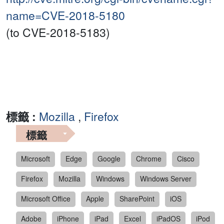
name=CVE-2018-5180
(to CVE-2018-5183)
標籤 :
Mozilla
,
Firefox
標籤
Microsoft
Edge
Google
Chrome
Cisco
Firefox
Mozilla
Windows
Windows Server
Microsoft Office
Apple
SharePoint
iOS
Adobe
iPhone
iPad
Excel
iPadOS
iPod