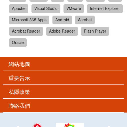
Apache
Visual Studio
VMware
Internet Explorer
Microsoft 365 Apps
Android
Acrobat
Acrobat Reader
Adobe Reader
Flash Player
Oracle
網站地圖
重要告示
私隱政策
聯絡我們