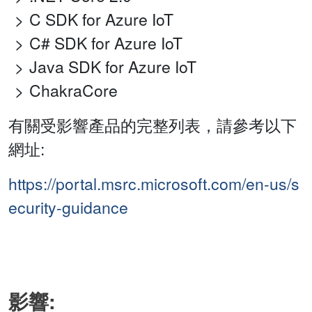
C SDK for Azure IoT
C# SDK for Azure IoT
Java SDK for Azure IoT
ChakraCore
有關受影響產品的完整列表，請參考以下
網址:
https://portal.msrc.microsoft.com/en-us/s
ecurity-guidance
影響: