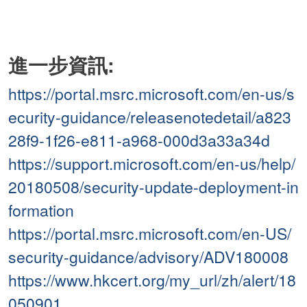
進一步資訊:
https://portal.msrc.microsoft.com/en-us/s
ecurity-guidance/releasenotedetail/a823
28f9-1f26-e811-a968-000d3a33a34d
https://support.microsoft.com/en-us/help/
20180508/security-update-deployment-in
formation
https://portal.msrc.microsoft.com/en-US/
security-guidance/advisory/ADV180008
https://www.hkcert.org/my_url/zh/alert/18
050901