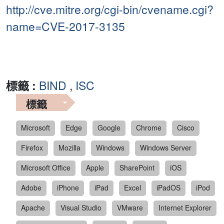
http://cve.mitre.org/cgi-bin/cvename.cgi?
name=CVE-2017-3135
標籤 :
BIND
,
ISC
標籤
Microsoft
Edge
Google
Chrome
Cisco
Firefox
Mozilla
Windows
Windows Server
Microsoft Office
Apple
SharePoint
iOS
Adobe
iPhone
iPad
Excel
iPadOS
iPod
Apache
Visual Studio
VMware
Internet Explorer