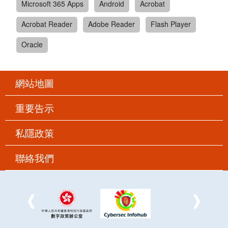
Microsoft 365 Apps
Android
Acrobat
Acrobat Reader
Adobe Reader
Flash Player
Oracle
網站地圖
重要告示
私隱政策
聯絡我們