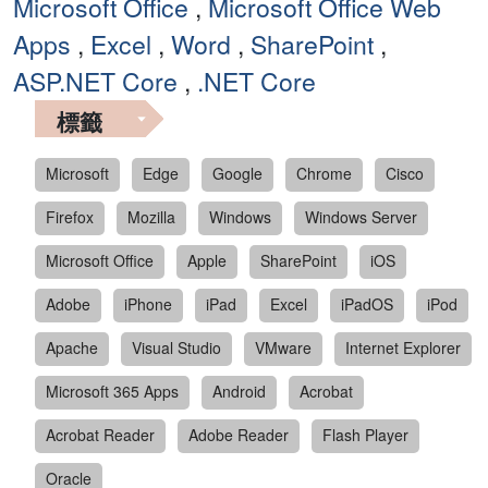
Microsoft Office
,
Microsoft Office Web
Apps
,
Excel
,
Word
,
SharePoint
,
ASP.NET Core
,
.NET Core
標籤
Microsoft
Edge
Google
Chrome
Cisco
Firefox
Mozilla
Windows
Windows Server
Microsoft Office
Apple
SharePoint
iOS
Adobe
iPhone
iPad
Excel
iPadOS
iPod
Apache
Visual Studio
VMware
Internet Explorer
Microsoft 365 Apps
Android
Acrobat
Acrobat Reader
Adobe Reader
Flash Player
Oracle