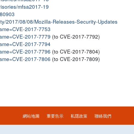
dvisories/mfsa2017-19
7080903
vity/2017/08/08/Mozilla-Releases-Security-Updates
i?name=CVE-2017-7753
i?name=CVE-2017-7779
(to CVE-2017-7792)
i?name=CVE-2017-7794
i?name=CVE-2017-7796
(to CVE-2017-7804)
i?name=CVE-2017-7806
(to CVE-2017-7809)
網站地圖
重要告示
私隱政策
聯絡我們