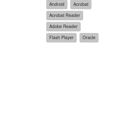
Android
Acrobat
Acrobat Reader
Adobe Reader
Flash Player
Oracle