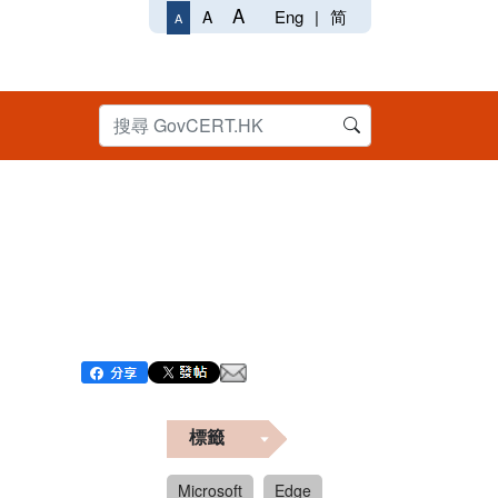
A
Eng
|
简
A
A
標籤
Microsoft
Edge