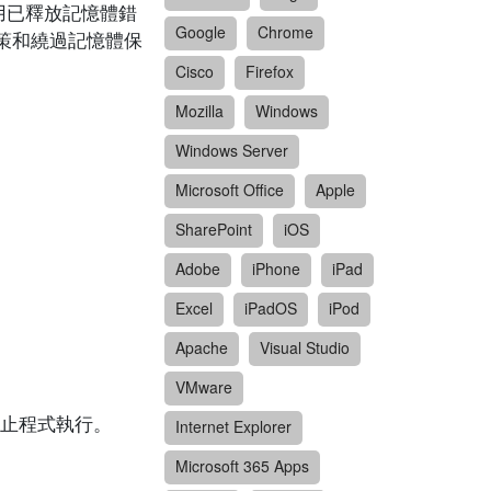
使用已釋放記憶體錯
Google
Chrome
源政策和繞過記憶體保
Cisco
Firefox
Mozilla
Windows
Windows Server
Microsoft Office
Apple
SharePoint
iOS
Adobe
iPhone
iPad
Excel
iPadOS
iPod
Apache
Visual Studio
VMware
止程式執行。
Internet Explorer
Microsoft 365 Apps