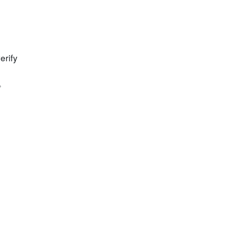
erify
。