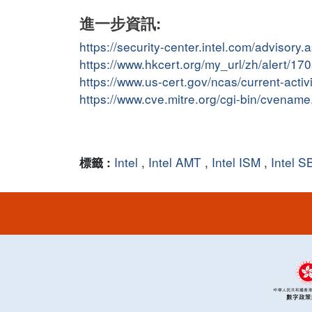
進一步資訊:
https://security-center.intel.com/adviso
https://www.hkcert.org/my_url/zh/alert/1
https://www.us-cert.gov/ncas/current-activ
https://www.cve.mitre.org/cgi-bin/cvena
Intel
,
Intel AMT
,
Intel ISM
,
Intel S
標籤 :