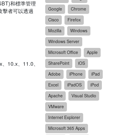
(SBT)和標準管理
Google
Chrome
攻擊者可以透過
Cisco
Firefox
Mozilla
Windows
Windows Server
Microsoft Office
Apple
x、10.x、11.0、
SharePoint
iOS
Adobe
iPhone
iPad
Excel
iPadOS
iPod
Apache
Visual Studio
VMware
Internet Explorer
Microsoft 365 Apps