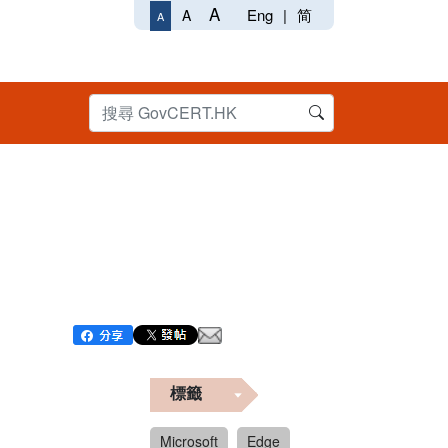
A
Eng
|
简
A
A
標籤
Microsoft
Edge