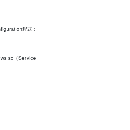
uration程式：
 sc（Service