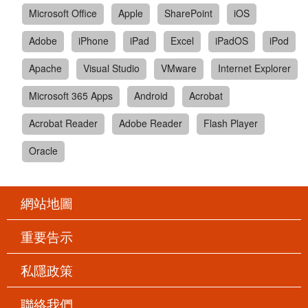
Microsoft Office
Apple
SharePoint
iOS
Adobe
iPhone
iPad
Excel
iPadOS
iPod
Apache
Visual Studio
VMware
Internet Explorer
Microsoft 365 Apps
Android
Acrobat
Acrobat Reader
Adobe Reader
Flash Player
Oracle
網站地圖
重要告示
私隱政策
聯絡我們