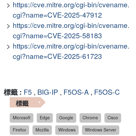
https://cve.mitre.org/cgi-bin/cvename.
cgi?name=CVE-2025-47912
https://cve.mitre.org/cgi-bin/cvename.
cgi?name=CVE-2025-58183
https://cve.mitre.org/cgi-bin/cvename.
cgi?name=CVE-2025-61723
標籤 :
F5
,
BIG-IP
,
F5OS-A
,
F5OS-C
標籤
Microsoft
Edge
Google
Chrome
Cisco
Firefox
Mozilla
Windows
Windows Server