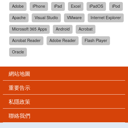
Adobe
iPhone
iPad
Excel
iPadOS
iPod
Apache
Visual Studio
VMware
Internet Explorer
Microsoft 365 Apps
Android
Acrobat
Acrobat Reader
Adobe Reader
Flash Player
Oracle
網站地圖
重要告示
私隱政策
聯絡我們