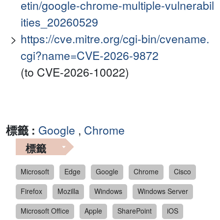
etin/google-chrome-multiple-vulnerabil
ities_20260529
https://cve.mitre.org/cgi-bin/cvename.
cgi?name=CVE-2026-9872
(to CVE-2026-10022)
標籤 :
Google
,
Chrome
標籤
Microsoft
Edge
Google
Chrome
Cisco
Firefox
Mozilla
Windows
Windows Server
Microsoft Office
Apple
SharePoint
iOS