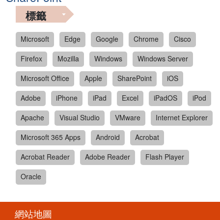
標籤
Microsoft
Edge
Google
Chrome
Cisco
Firefox
Mozilla
Windows
Windows Server
Microsoft Office
Apple
SharePoint
iOS
Adobe
iPhone
iPad
Excel
iPadOS
iPod
Apache
Visual Studio
VMware
Internet Explorer
Microsoft 365 Apps
Android
Acrobat
Acrobat Reader
Adobe Reader
Flash Player
Oracle
網站地圖