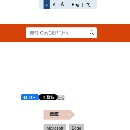
A
Eng
|
简
A
A
標籤
Microsoft
Edge