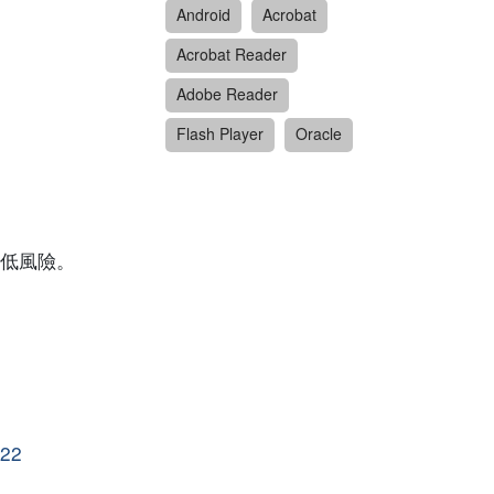
Android
Acrobat
Acrobat Reader
Adobe Reader
Flash Player
Oracle
低風險。
522