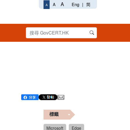
A
Eng
|
简
A
A
標籤
Microsoft
Edge