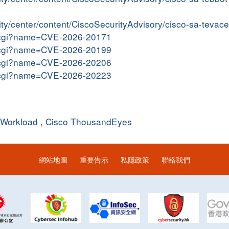
rity/center/content/CiscoSecurityAdvisory/cisco-sa-tev
me.cgi?name=CVE-2026-20171
me.cgi?name=CVE-2026-20199
me.cgi?name=CVE-2026-20206
me.cgi?name=CVE-2026-20223
 Workload
,
Cisco ThousandEyes
網站地圖
重要告示
私隱政策
聯絡我們