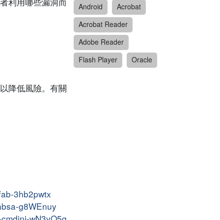
者利用哪些漏洞而
Android
Acrobat
Acrobat Reader
Adobe Reader
Flash Player
Oracle
以降低風險。有關
efab-3hb2pwtx
-pnbsa-g8WEnuy
ot-cmdinj-wN3yQ5g