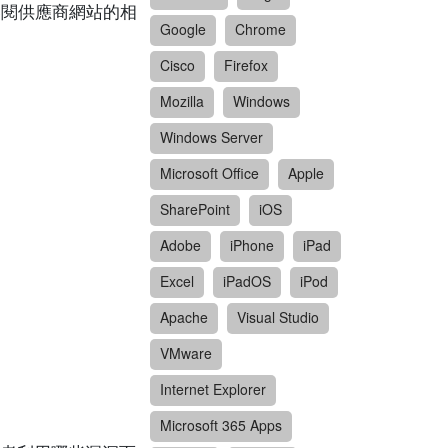
請參閱供應商網站的相
Google
Chrome
Cisco
Firefox
Mozilla
Windows
Windows Server
Microsoft Office
Apple
SharePoint
iOS
Adobe
iPhone
iPad
Excel
iPadOS
iPod
Apache
Visual Studio
VMware
Internet Explorer
Microsoft 365 Apps