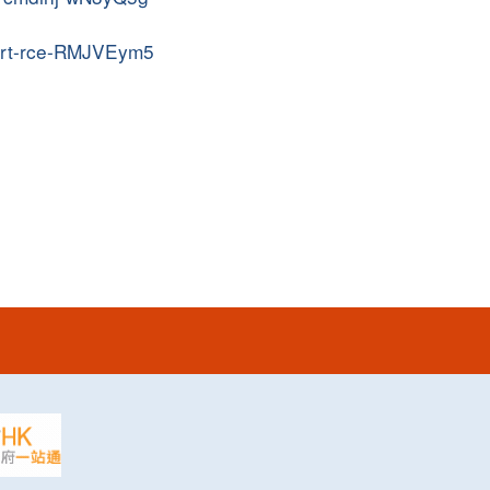
acert-rce-RMJVEym5