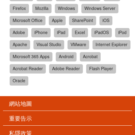
Firefox
Mozilla
Windows
Windows Server
Microsoft Office
Apple
SharePoint
iOS
Adobe
iPhone
iPad
Excel
iPadOS
iPod
Apache
Visual Studio
VMware
Internet Explorer
Microsoft 365 Apps
Android
Acrobat
Acrobat Reader
Adobe Reader
Flash Player
Oracle
網站地圖
重要告示
私隱政策