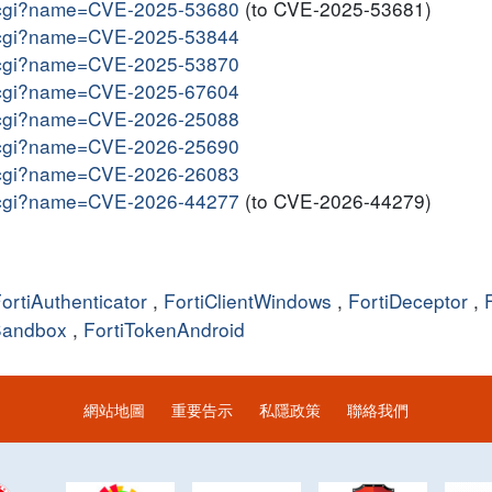
me.cgi?name=CVE-2025-53680
(to CVE-2025-53681)
me.cgi?name=CVE-2025-53844
me.cgi?name=CVE-2025-53870
me.cgi?name=CVE-2025-67604
me.cgi?name=CVE-2026-25088
me.cgi?name=CVE-2026-25690
me.cgi?name=CVE-2026-26083
me.cgi?name=CVE-2026-44277
(to CVE-2026-44279)
ortiAuthenticator
,
FortiClientWindows
,
FortiDeceptor
,
Sandbox
,
FortiTokenAndroid
網站地圖
重要告示
私隱政策
聯絡我們