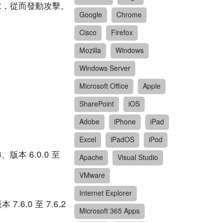
請求，從而發動攻擊。
Google
Chrome
Cisco
Firefox
Mozilla
Windows
Windows Server
Microsoft Office
Apple
SharePoint
iOS
Adobe
iPhone
iPad
Excel
iPadOS
iPod
3、版本 6.0.0 至
Apache
Visual Studio
VMware
Internet Explorer
7.6.0 至 7.6.2
Microsoft 365 Apps