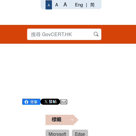
A
Eng
|
简
A
A
標籤
Microsoft
Edge