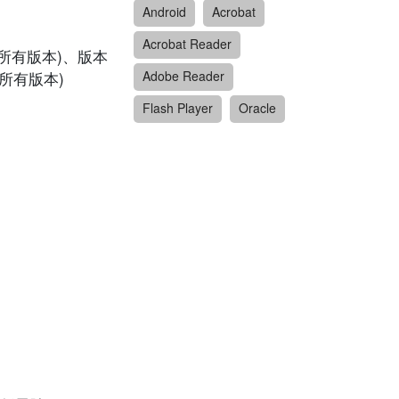
Android
Acrobat
Acrobat Reader
.4 (所有版本)、版本
 (所有版本)
Adobe Reader
Flash Player
Oracle