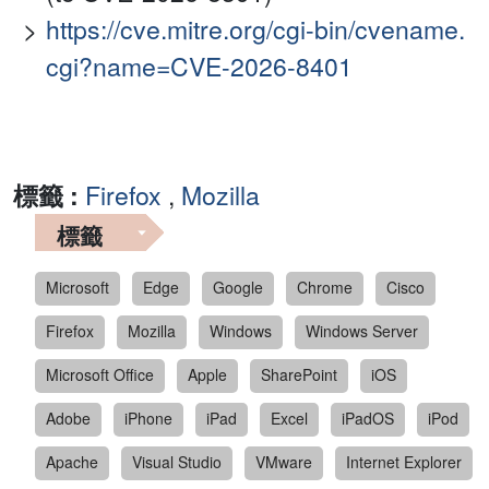
https://cve.mitre.org/cgi-bin/cvename.
cgi?name=CVE-2026-8401
標籤 :
Firefox
,
Mozilla
標籤
Microsoft
Edge
Google
Chrome
Cisco
Firefox
Mozilla
Windows
Windows Server
Microsoft Office
Apple
SharePoint
iOS
Adobe
iPhone
iPad
Excel
iPadOS
iPod
Apache
Visual Studio
VMware
Internet Explorer