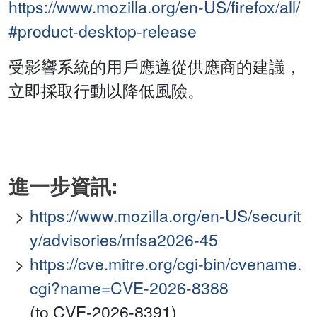
https://www.mozilla.org/en-US/firefox/all/
#product-desktop-release
受影響系統的用戶應遵從供應商的建議，
立即採取行動以降低風險。
進一步資訊:
https://www.mozilla.org/en-US/securit
y/advisories/mfsa2026-45
https://cve.mitre.org/cgi-bin/cvename.
cgi?name=CVE-2026-8388
(to CVE-2026-8391)