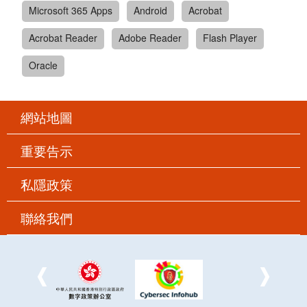
Microsoft 365 Apps
Android
Acrobat
Acrobat Reader
Adobe Reader
Flash Player
Oracle
網站地圖
重要告示
私隱政策
聯絡我們