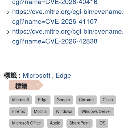
cgi?name=CVE-2026-40416
https://cve.mitre.org/cgi-bin/cvename.
cgi?name=CVE-2026-41107
https://cve.mitre.org/cgi-bin/cvename.
cgi?name=CVE-2026-42838
標籤 :
Microsoft
,
Edge
標籤
Microsoft
Edge
Google
Chrome
Cisco
Firefox
Mozilla
Windows
Windows Server
Microsoft Office
Apple
SharePoint
iOS