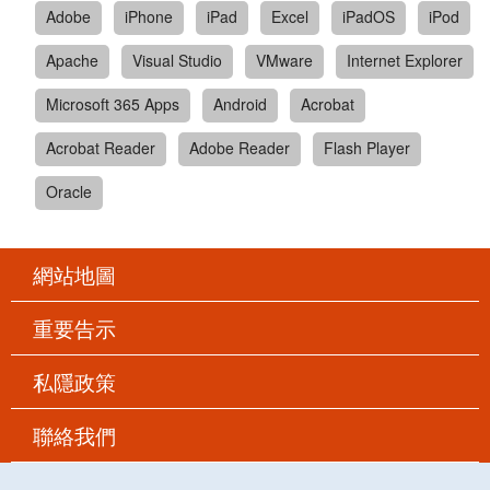
Adobe
iPhone
iPad
Excel
iPadOS
iPod
Apache
Visual Studio
VMware
Internet Explorer
Microsoft 365 Apps
Android
Acrobat
Acrobat Reader
Adobe Reader
Flash Player
Oracle
網站地圖
重要告示
私隱政策
聯絡我們