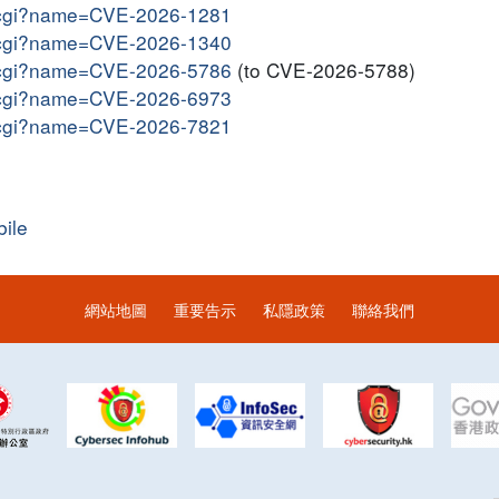
me.cgi?name=CVE-2026-1281
me.cgi?name=CVE-2026-1340
me.cgi?name=CVE-2026-5786
(to CVE-2026-5788)
me.cgi?name=CVE-2026-6973
me.cgi?name=CVE-2026-7821
ile
網站地圖
重要告示
私隱政策
聯絡我們