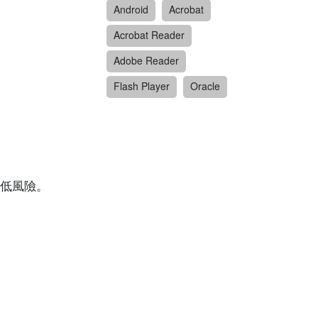
Android
Acrobat
Acrobat Reader
Adobe Reader
Flash Player
Oracle
低風險。