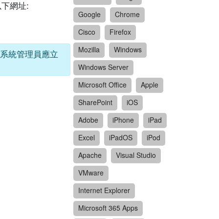
以下網址:
Google
Chrome
Cisco
Firefox
Mozilla
Windows
攻擊。系統管理員應立
Windows Server
Microsoft Office
Apple
SharePoint
iOS
Adobe
iPhone
iPad
Excel
iPadOS
iPod
Apache
Visual Studio
VMware
Internet Explorer
Microsoft 365 Apps