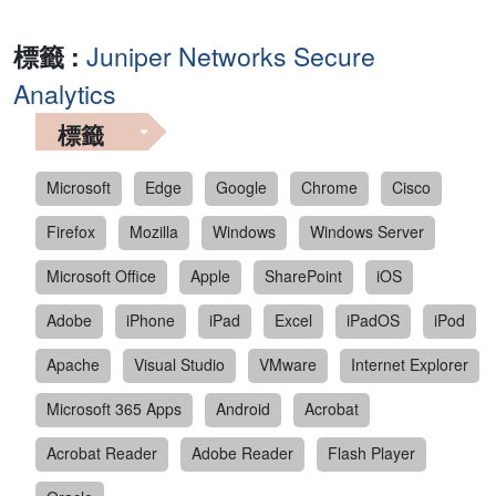
標籤 :
Juniper Networks Secure
Analytics
標籤
Microsoft
Edge
Google
Chrome
Cisco
Firefox
Mozilla
Windows
Windows Server
Microsoft Office
Apple
SharePoint
iOS
Adobe
iPhone
iPad
Excel
iPadOS
iPod
Apache
Visual Studio
VMware
Internet Explorer
Microsoft 365 Apps
Android
Acrobat
Acrobat Reader
Adobe Reader
Flash Player