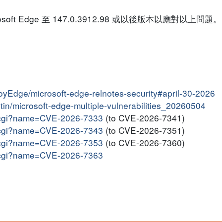
t Edge 至 147.0.3912.98 或以後版本以應對以上問題。
loyEdge/microsoft-edge-relnotes-security#april-30-2026
letin/microsoft-edge-multiple-vulnerabilities_20260504
me.cgi?name=CVE-2026-7333
(to CVE-2026-7341)
me.cgi?name=CVE-2026-7343
(to CVE-2026-7351)
me.cgi?name=CVE-2026-7353
(to CVE-2026-7360)
me.cgi?name=CVE-2026-7363