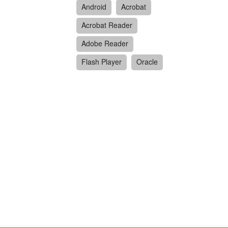
Android
Acrobat
Acrobat Reader
Adobe Reader
Flash Player
Oracle