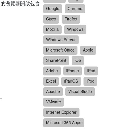
有漏洞的瀏覽器開啟包含
Google
Chrome
Cisco
Firefox
Mozilla
Windows
Windows Server
Microsoft Office
Apple
SharePoint
iOS
Adobe
iPhone
iPad
Excel
iPadOS
iPod
Apache
Visual Studio
。
VMware
Internet Explorer
Microsoft 365 Apps