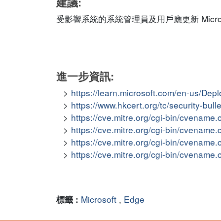
建議:
受影響系統的系統管理員及用戶應更新 Microsof
進一步資訊:
https://learn.microsoft.com/en-us/Dep
https://www.hkcert.org/tc/security-bul
https://cve.mitre.org/cgi-bin/cvena
https://cve.mitre.org/cgi-bin/cvena
https://cve.mitre.org/cgi-bin/cvena
https://cve.mitre.org/cgi-bin/cvena
Microsoft
,
Edge
標籤 :