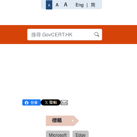
A
Eng
|
简
A
A
標籤
Microsoft
Edge