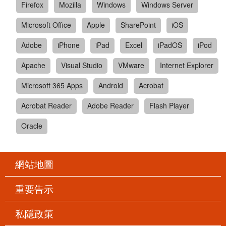
Firefox
Mozilla
Windows
Windows Server
Microsoft Office
Apple
SharePoint
iOS
Adobe
iPhone
iPad
Excel
iPadOS
iPod
Apache
Visual Studio
VMware
Internet Explorer
Microsoft 365 Apps
Android
Acrobat
Acrobat Reader
Adobe Reader
Flash Player
Oracle
網站地圖
重要告示
私隱政策