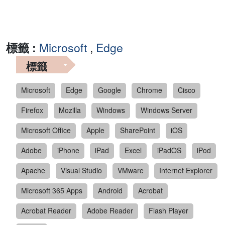
標籤 :
Microsoft
,
Edge
標籤
Microsoft
Edge
Google
Chrome
Cisco
Firefox
Mozilla
Windows
Windows Server
Microsoft Office
Apple
SharePoint
iOS
Adobe
iPhone
iPad
Excel
iPadOS
iPod
Apache
Visual Studio
VMware
Internet Explorer
Microsoft 365 Apps
Android
Acrobat
Acrobat Reader
Adobe Reader
Flash Player