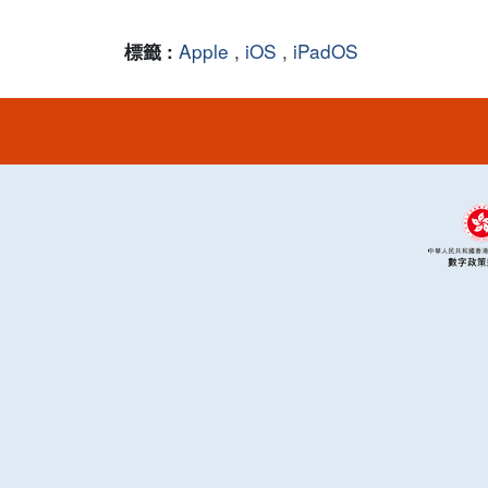
Apple
,
iOS
,
iPadOS
標籤 :