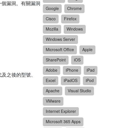
 裝置的一個漏洞。有關漏洞
Google
Chrome
Cisco
Firefox
Mozilla
Windows
Windows Server
Microsoft Office
Apple
SharePoint
iOS
Adobe
iPhone
iPad
 5 代及之後的型號、
Excel
iPadOS
iPod
Apache
Visual Studio
VMware
Internet Explorer
Microsoft 365 Apps