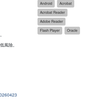
Android
Acrobat
Acrobat Reader
Adobe Reader
Flash Player
Oracle
。
低風險。
_20260423