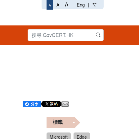
A
Eng
|
简
A
A
標籤
Microsoft
Edge