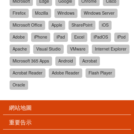
Microsoft
Edge
Google
Chrome
Cisco
Firefox
Mozilla
Windows
Windows Server
Microsoft Office
Apple
SharePoint
iOS
Adobe
iPhone
iPad
Excel
iPadOS
iPod
Apache
Visual Studio
VMware
Internet Explorer
Microsoft 365 Apps
Android
Acrobat
Acrobat Reader
Adobe Reader
Flash Player
Oracle
網站地圖
重要告示