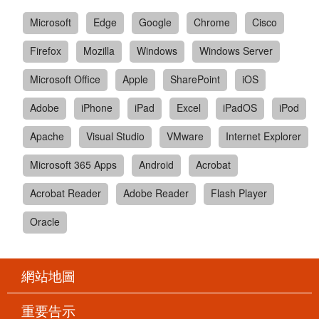
Microsoft
Edge
Google
Chrome
Cisco
Firefox
Mozilla
Windows
Windows Server
Microsoft Office
Apple
SharePoint
iOS
Adobe
iPhone
iPad
Excel
iPadOS
iPod
Apache
Visual Studio
VMware
Internet Explorer
Microsoft 365 Apps
Android
Acrobat
Acrobat Reader
Adobe Reader
Flash Player
Oracle
網站地圖
重要告示