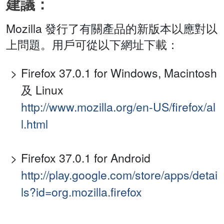
建議：
Mozilla 發行了有關產品的新版本以應對以
上問題。用戶可從以下網址下載：
Firefox 37.0.1 for Windows, Macintosh
及 Linux
http://www.mozilla.org/en-US/firefox/al
l.html
Firefox 37.0.1 for Android
http://play.google.com/store/apps/detai
ls?id=org.mozilla.firefox