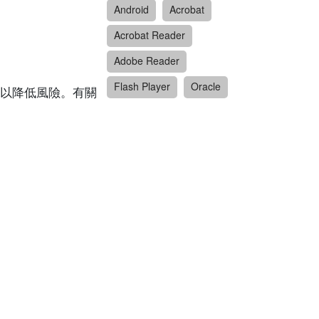
Android
Acrobat
Acrobat Reader
Adobe Reader
Flash Player
Oracle
以降低風險。有關