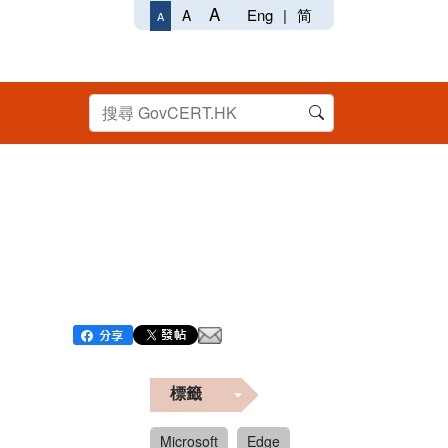
A
Eng
|
简
A
A
標籤
Microsoft
Edge