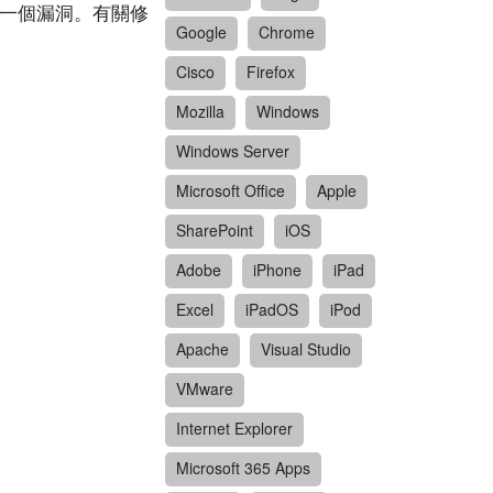
ger 的一個漏洞。有關修
Google
Chrome
Cisco
Firefox
Mozilla
Windows
Windows Server
Microsoft Office
Apple
SharePoint
iOS
Adobe
iPhone
iPad
Excel
iPadOS
iPod
Apache
Visual Studio
VMware
Internet Explorer
Microsoft 365 Apps