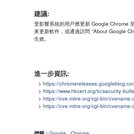
建議:
受影響系統的用戶應更新 Google Chrom
來更新軟件，或通過訪問 “About Google 
生效。
進一步資訊:
https://chromereleases.googleblog.co
https://www.hkcert.org/tc/security-bul
https://cve.mitre.org/cgi-bin/cvena
https://cve.mitre.org/cgi-bin/cvena
Google
,
Chrome
標籤 :