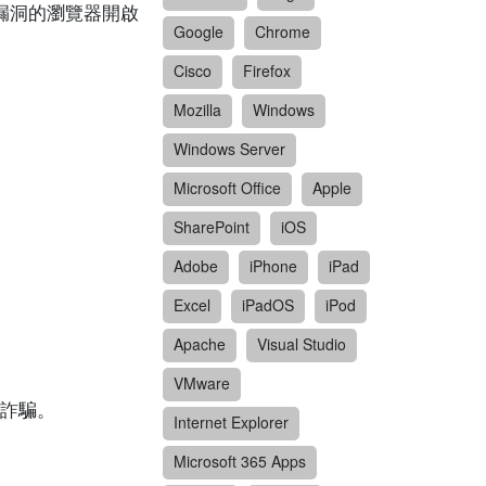
含有漏洞的瀏覽器開啟
Google
Chrome
Cisco
Firefox
Mozilla
Windows
Windows Server
Microsoft Office
Apple
SharePoint
iOS
Adobe
iPhone
iPad
Excel
iPadOS
iPod
Apache
Visual Studio
VMware
詐騙。
Internet Explorer
Microsoft 365 Apps