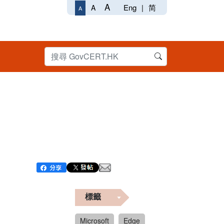
A
Eng
|
简
A
A
標籤
Microsoft
Edge