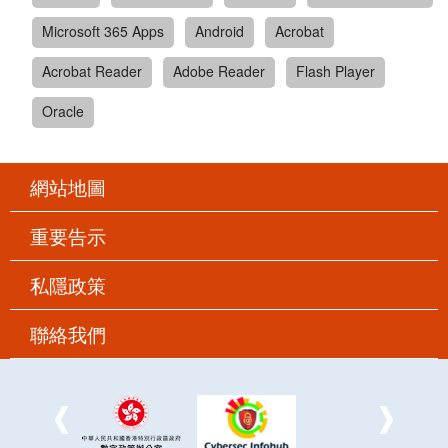
Microsoft 365 Apps
Android
Acrobat
Acrobat Reader
Adobe Reader
Flash Player
Oracle
網站地圖
重要告示
私隱政策
聯絡我們