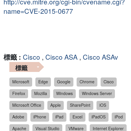
http://cve.mitre.org/cgi-bin/cvename.cgi?
name=CVE-2015-0677
標籤 :
Cisco
,
Cisco ASA
,
Cisco ASAv
標籤
Microsoft
Edge
Google
Chrome
Cisco
Firefox
Mozilla
Windows
Windows Server
Microsoft Office
Apple
SharePoint
iOS
Adobe
iPhone
iPad
Excel
iPadOS
iPod
Apache
Visual Studio
VMware
Internet Explorer