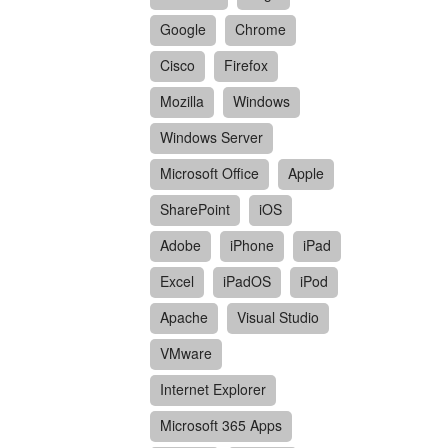
Google
Chrome
Cisco
Firefox
Mozilla
Windows
Windows Server
Microsoft Office
Apple
SharePoint
iOS
Adobe
iPhone
iPad
Excel
iPadOS
iPod
Apache
Visual Studio
VMware
Internet Explorer
Microsoft 365 Apps