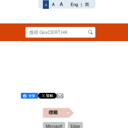
A
Eng
|
简
A
A
標籤
Microsoft
Edge