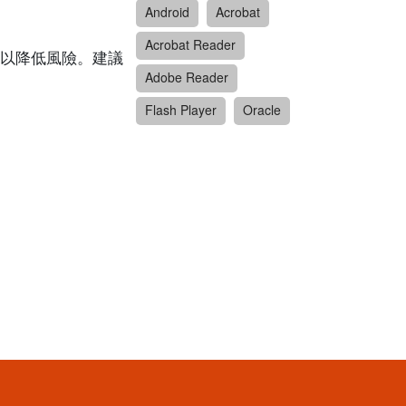
Android
Acrobat
Acrobat Reader
以降低風險。建議
Adobe Reader
Flash Player
Oracle