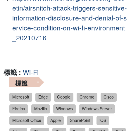
etin/airsnitch-attack-triggers-sensitive-
information-disclosure-and-denial-of-s
ervice-condition-on-wi-fi-environment
_20210716
標籤 :
Wi-Fi
標籤
Microsoft
Edge
Google
Chrome
Cisco
Firefox
Mozilla
Windows
Windows Server
Microsoft Office
Apple
SharePoint
iOS