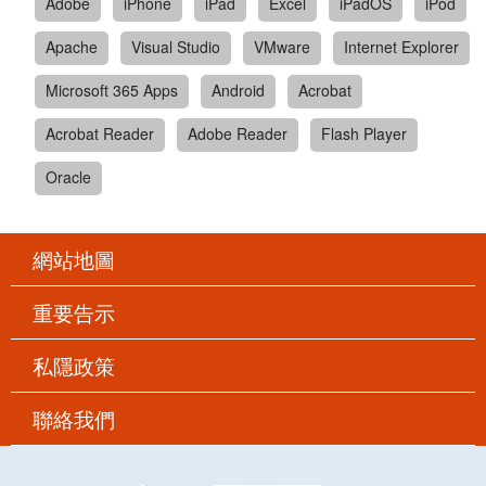
Adobe
iPhone
iPad
Excel
iPadOS
iPod
Apache
Visual Studio
VMware
Internet Explorer
Microsoft 365 Apps
Android
Acrobat
Acrobat Reader
Adobe Reader
Flash Player
Oracle
網站地圖
重要告示
私隱政策
聯絡我們