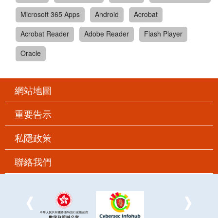
Microsoft 365 Apps
Android
Acrobat
Acrobat Reader
Adobe Reader
Flash Player
Oracle
網站地圖
重要告示
私隱政策
聯絡我們