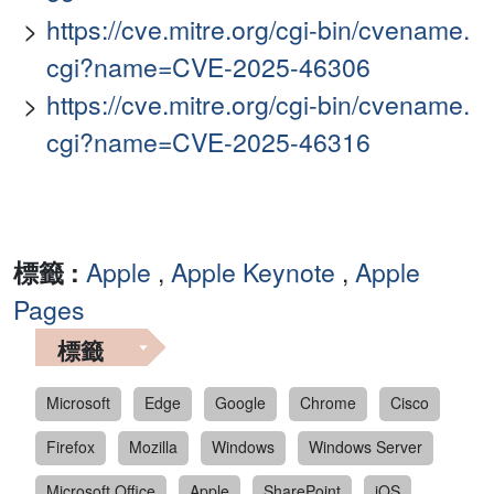
https://cve.mitre.org/cgi-bin/cvename.
cgi?name=CVE-2025-46306
https://cve.mitre.org/cgi-bin/cvename.
cgi?name=CVE-2025-46316
標籤 :
Apple
,
Apple Keynote
,
Apple
Pages
標籤
Microsoft
Edge
Google
Chrome
Cisco
Firefox
Mozilla
Windows
Windows Server
Microsoft Office
Apple
SharePoint
iOS