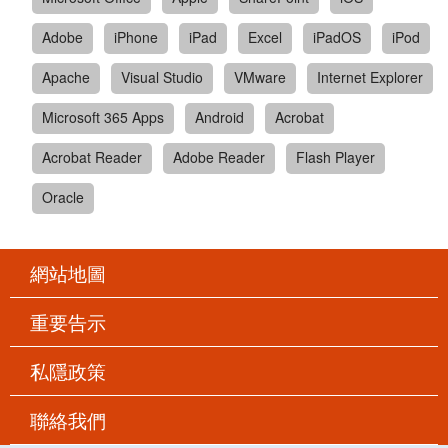
Adobe
iPhone
iPad
Excel
iPadOS
iPod
Apache
Visual Studio
VMware
Internet Explorer
Microsoft 365 Apps
Android
Acrobat
Acrobat Reader
Adobe Reader
Flash Player
Oracle
網站地圖
重要告示
私隱政策
聯絡我們