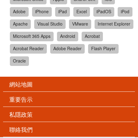
Adobe
iPhone
iPad
Excel
iPadOS
iPod
Apache
Visual Studio
VMware
Internet Explorer
Microsoft 365 Apps
Android
Acrobat
Acrobat Reader
Adobe Reader
Flash Player
Oracle
網站地圖
重要告示
私隱政策
聯絡我們