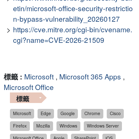
etin/microsoft-office-security-restrictio
n-bypass-vulnerability_20260127
https://cve.mitre.org/cgi-bin/cvename.
cgi?name=CVE-2026-21509
標籤 :
Microsoft
,
Microsoft 365 Apps
,
Microsoft Office
標籤
Microsoft
Edge
Google
Chrome
Cisco
Firefox
Mozilla
Windows
Windows Server
Microsoft Office
Apple
SharePoint
iOS