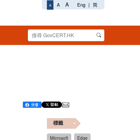
A
Eng
|
简
A
A
標籤
Microsoft
Edge