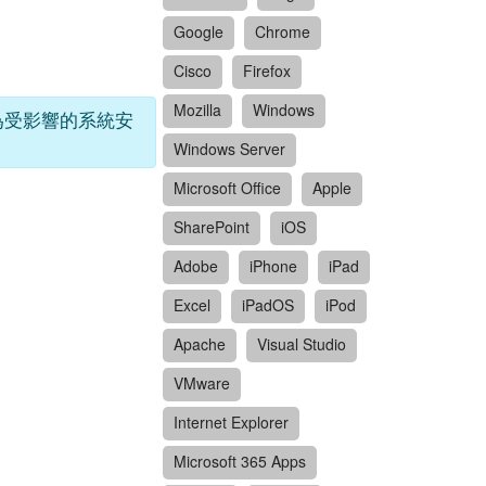
Google
Chrome
Cisco
Firefox
Mozilla
Windows
即為受影響的系統安
Windows Server
Microsoft Office
Apple
SharePoint
iOS
Adobe
iPhone
iPad
Excel
iPadOS
iPod
Apache
Visual Studio
VMware
Internet Explorer
Microsoft 365 Apps