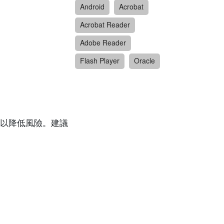
Android
Acrobat
Acrobat Reader
Adobe Reader
Flash Player
Oracle
以降低風險。建議